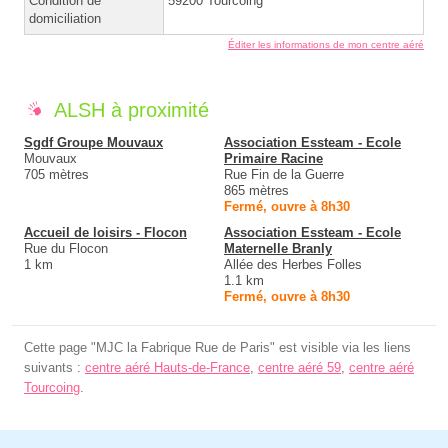
Condition de
59200 Tourcoing
domiciliation
Éditer les informations de mon centre aéré
ALSH à proximité
Sgdf Groupe Mouvaux
Association Essteam - Ecole
Mouvaux
Primaire Racine
705 mètres
Rue Fin de la Guerre
865 mètres
Fermé, ouvre à 8h30
Accueil de loisirs - Flocon
Association Essteam - Ecole
Rue du Flocon
Maternelle Branly
1 km
Allée des Herbes Folles
1.1 km
Fermé, ouvre à 8h30
Cette page "MJC la Fabrique Rue de Paris" est visible via les liens
suivants :
centre aéré Hauts-de-France
,
centre aéré 59
,
centre aéré
Tourcoing
.