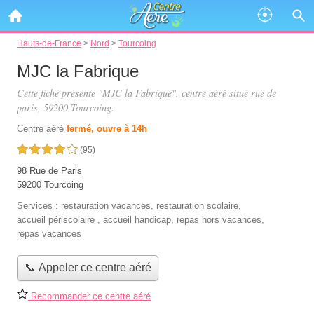
Hauts-de-France
>
Nord
>
Tourcoing
MJC la Fabrique
Cette fiche présente "MJC la Fabrique", centre aéré situé
rue de
paris
, 59200 Tourcoing.
Centre aéré
fermé, ouvre à 14h
4,0 étoiles sur 5
(95)
98 Rue de Paris
59200 Tourcoing
Services :
restauration vacances
,
restauration scolaire
,
accueil périscolaire
,
accueil handicap
,
repas hors vacances
,
repas vacances
📞 Appeler ce centre aéré
Recommander ce centre aéré