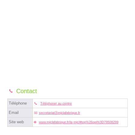
Contact
Téléphone
Téléphoner au centre
Email
secretariatⓐmjclafabrique.fr
Site web
www.mjclafabrique.fr/la-mjc/#top%26opi%3D79508299