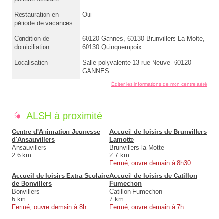
Restauration en
Oui
période de vacances
Condition de
60120 Gannes, 60130 Brunvillers La Motte,
domiciliation
60130 Quinquempoix
Localisation
Salle polyvalente-13 rue Neuve- 60120
GANNES
Éditer les informations de mon centre aéré
ALSH à proximité
Centre d'Animation Jeunesse
Accueil de loisirs de Brunvillers
d'Ansauvillers
Lamotte
Ansauvillers
Brunvillers-la-Motte
2.6 km
2.7 km
Fermé, ouvre demain à 8h30
Accueil de loisirs Extra Scolaire
Accueil de loisirs de Catillon
de Bonvillers
Fumechon
Bonvillers
Catillon-Fumechon
6 km
7 km
Fermé, ouvre demain à 8h
Fermé, ouvre demain à 7h