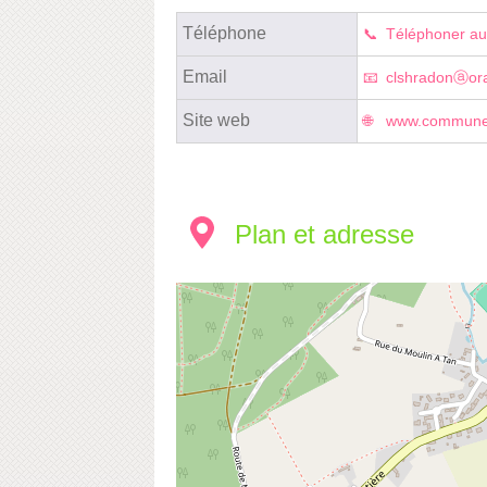
Téléphone
Téléphoner au
Email
clshradonⓐora
Site web
www.commune-e
Plan et adresse