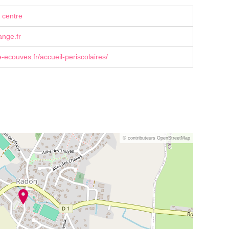
 centre
nge.fr
couves.fr/accueil-periscolaires/
© contributeurs OpenStreetMap