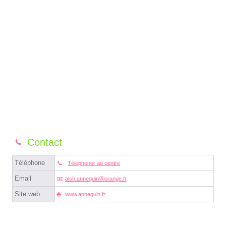
Contact
Téléphone
Téléphoner au centre
Email
alsh.annequinⓐorange.fr
Site web
www.annequin.fr