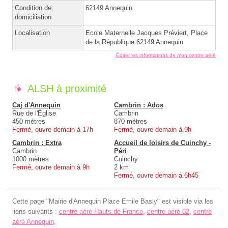
Condition de
62149 Annequin
domiciliation
Localisation
Ecole Maternelle Jacques Préviert, Place
de la République 62149 Annequin
Éditer les informations de mon centre aéré
ALSH à proximité
Caj d'Annequin
Cambrin : Ados
Rue de l'Église
Cambrin
450 mètres
870 mètres
Fermé, ouvre demain à 17h
Fermé, ouvre demain à 9h
Cambrin : Extra
Accueil de loisirs de Cuinchy -
Cambrin
Péri
1000 mètres
Cuinchy
Fermé, ouvre demain à 9h
2 km
Fermé, ouvre demain à 6h45
Cette page "Mairie d'Annequin Place Emile Basly" est visible via les
liens suivants :
centre aéré Hauts-de-France
,
centre aéré 62
,
centre
aéré Annequin
.