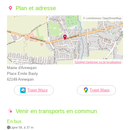
Plan et adresse
© contributeurs OpenStreetMap
Corriger l’adresse ou la localisation
Mairie d'Annequin
Place Emile Basly
62149 Annequin
Trajet Waze
Trajet Maps
Venir en transports en commun
En bus
Ligne 58, à 37 m