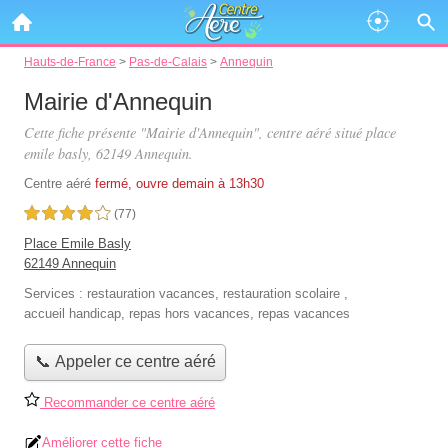
Hauts-de-France
>
Pas-de-Calais
>
Annequin
Mairie d'Annequin
Cette fiche présente "Mairie d'Annequin", centre aéré situé
place
emile basly
, 62149 Annequin.
Centre aéré
fermé, ouvre demain à 13h30
4,0 étoiles sur 5
(77)
Place Emile Basly
62149 Annequin
Services :
restauration vacances
,
restauration scolaire
,
accueil handicap
,
repas hors vacances
,
repas vacances
📞 Appeler ce centre aéré
Recommander ce centre aéré
Améliorer cette fiche