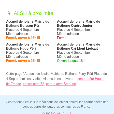
ALSH à proximité
Accueil de loisirs Mairie de
Accueil de loisirs Mairie de
Bethune Buisson Péri
Bethune Centre Junior
Place du 4 Septembre
Place du 4 Septembre
Même adresse
Même adresse
Fermé, ouvre à 16h15
Fermé
Accueil de loisirs Mairie de
Accueil de loisirs Mairie de
Bethune Hugo Péri
Bethune Caj Mont Liebaut
Place du 4 Septembre
Place du 4 Septembre
Même adresse
Même adresse
Fermé, ouvre à 16h15
Ouvert jusqu'à 18h
Cette page "Accueil de loisirs Mairie de Bethune Ferry Péri Place du
4 Septembre" est visible via les liens suivants :
centre aéré Hauts-
de-France
,
centre aéré 62
,
centre aéré Béthune
.
CentreAere.fr est le site idéal pour facilement trouver les coordonnées des
centres aérés de toutes les communes de France.
© 2026
CentreAere.fr