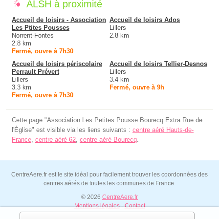
ALSH à proximité
Accueil de loisirs - Association
Accueil de loisirs Ados
Les Ptites Pousses
Lillers
Norrent-Fontes
2.8 km
2.8 km
Fermé, ouvre à 7h30
Accueil de loisirs périscolaire
Accueil de loisirs Tellier-Desnos
Perrault Prévert
Lillers
Lillers
3.4 km
3.3 km
Fermé, ouvre à 9h
Fermé, ouvre à 7h30
Cette page "Association Les Petites Pousse Bourecq Extra Rue de
l'Église" est visible via les liens suivants :
centre aéré Hauts-de-
France
,
centre aéré 62
,
centre aéré Bourecq
.
CentreAere.fr est le site idéal pour facilement trouver les coordonnées des
centres aérés de toutes les communes de France.
© 2026
CentreAere.fr
Mentions légales
-
Contact