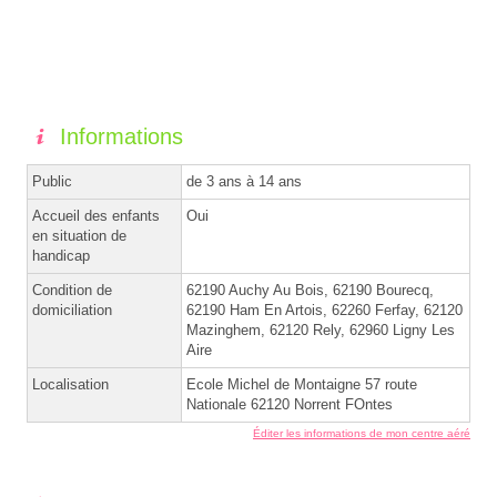
Informations
Public
de 3 ans à 14 ans
Accueil des enfants
Oui
en situation de
handicap
Condition de
62190 Auchy Au Bois, 62190 Bourecq,
domiciliation
62190 Ham En Artois, 62260 Ferfay, 62120
Mazinghem, 62120 Rely, 62960 Ligny Les
Aire
Localisation
Ecole Michel de Montaigne 57 route
Nationale 62120 Norrent FOntes
Éditer les informations de mon centre aéré