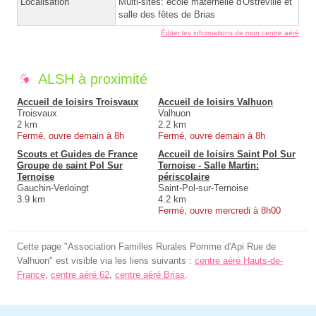
Localisation
Multi-sites: école maternelle d'Ostreville et
salle des fêtes de Brias
Éditer les informations de mon centre aéré
ALSH à proximité
Accueil de loisirs Troisvaux
Accueil de loisirs Valhuon
Troisvaux
Valhuon
2 km
2.2 km
Fermé, ouvre demain à 8h
Fermé, ouvre demain à 8h
Scouts et Guides de France
Accueil de loisirs Saint Pol Sur
Groupe de saint Pol Sur
Ternoise - Salle Martin:
Ternoise
périscolaire
Gauchin-Verloingt
Saint-Pol-sur-Ternoise
3.9 km
4.2 km
Fermé, ouvre mercredi à 8h00
Cette page "Association Familles Rurales Pomme d'Api Rue de
Valhuon" est visible via les liens suivants :
centre aéré Hauts-de-
France
,
centre aéré 62
,
centre aéré Brias
.