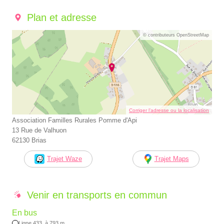
Plan et adresse
© contributeurs OpenStreetMap
Corriger l’adresse ou la localisation
Association Familles Rurales Pomme d'Api
13 Rue de Valhuon
62130 Brias
Trajet Waze
Trajet Maps
Venir en transports en commun
En bus
Ligne 433, à 793 m