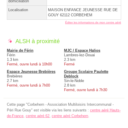
domiciliation
Localisation
MAISON ENFANCE JEUNESSE RUE DE
GOUY 62112 CORBEHEM
Éditer les informations de mon centre aéré
ALSH à proximité
Mairie de Férin
MJC / Espace Halios
Férin
Lambres-lez-Douai
1.3 km
2.3 km
Fermé, ouvre lundi à 10h00
Fermé
Espace Jeunesse Brebières
Groupe Scolaire Paulette
Brebières
Deblock
2.7 km
Sin-le-Noble
Fermé, ouvre lundi à 7h00
2.8 km
Fermé, ouvre lundi à 7h30
Cette page "Corbehem - Association Multiloisirs Intercommunal -
Péri Rue Gouy" est visible via les liens suivants :
centre aéré Hauts-
de-France
,
centre aéré 62
,
centre aéré Corbehem
.