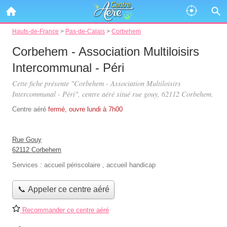
Hauts-de-France
>
Pas-de-Calais
>
Corbehem
Corbehem - Association Multiloisirs
Intercommunal - Péri
Cette fiche présente "Corbehem - Association Multiloisirs
Intercommunal - Péri", centre aéré situé
rue gouy
, 62112 Corbehem.
Centre aéré
fermé, ouvre lundi à 7h00
Rue Gouy
62112 Corbehem
Services :
accueil périscolaire
,
accueil handicap
📞 Appeler ce centre aéré
Recommander ce centre aéré