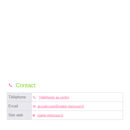
Contact
Téléphone
Téléphoner au centre
Email
accueil.csepⓐmairie-mericourt.fr
Site web
mairie-mericourt.fr