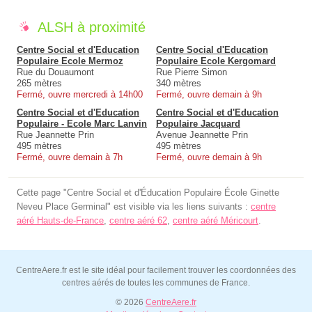
ALSH à proximité
Centre Social et d'Education
Centre Social d'Education
Populaire Ecole Mermoz
Populaire Ecole Kergomard
Rue du Douaumont
Rue Pierre Simon
265 mètres
340 mètres
Fermé, ouvre mercredi à 14h00
Fermé, ouvre demain à 9h
Centre Social et d'Education
Centre Social et d'Education
Populaire - Ecole Marc Lanvin
Populaire Jacquard
Rue Jeannette Prin
Avenue Jeannette Prin
495 mètres
495 mètres
Fermé, ouvre demain à 7h
Fermé, ouvre demain à 9h
Cette page "Centre Social et d'Éducation Populaire École Ginette
Neveu Place Germinal" est visible via les liens suivants :
centre
aéré Hauts-de-France
,
centre aéré 62
,
centre aéré Méricourt
.
CentreAere.fr est le site idéal pour facilement trouver les coordonnées des
centres aérés de toutes les communes de France.
© 2026
CentreAere.fr