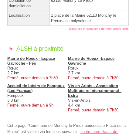
Condition de
62118 Monchy Le Preux
domiciliation
Localisation
1 place de la Mairie 62118 Monchy le
Preuxsalle polyvalente
Éditer les informations de mon centre aéré
ALSH à proximité
Mairie de Roeux - Espace
Mairie de Roeux -Espace
Gavroche - Péri
Gavroche
Rœux
Rœux
2.7 km
2.7 km
Fermé, ouvre demain à 7h30
Fermé, ouvre demain à 7h30
Accueil de loisirs de Fampoux
Vis en Artois - Association
(Les Francas)
Multiloisirs Intercommunal -
Fampoux
Extra
3.8 km
Vis-en-Artois
Fermé, ouvre demain à 9h
4.4 km
Fermé, ouvre demain à 7h30
Cette page "Commune de Monchy le Preux périscolaire Place de la
Mairie" est visible via les liens suivants :
centre aéré Hauts-de-