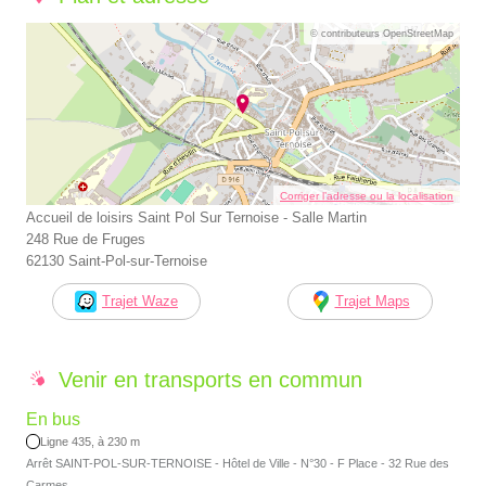
© contributeurs OpenStreetMap
Corriger l’adresse ou la localisation
Accueil de loisirs Saint Pol Sur Ternoise - Salle Martin
248 Rue de Fruges
62130 Saint-Pol-sur-Ternoise
Trajet Waze
Trajet Maps
Venir en transports en commun
En bus
Ligne 435, à 230 m
Arrêt SAINT-POL-SUR-TERNOISE - Hôtel de Ville - N°30 - F Place - 32 Rue des
Carmes