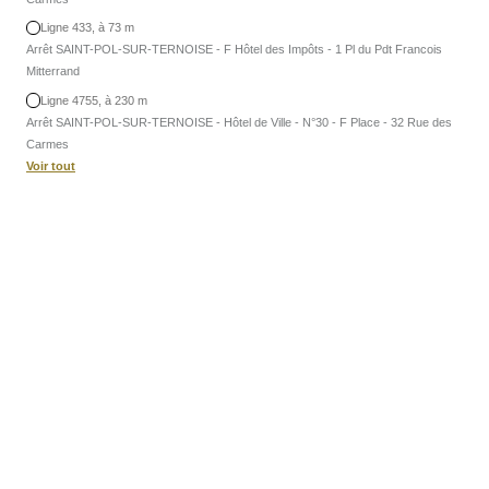
Ligne 433, à 73 m
Arrêt SAINT-POL-SUR-TERNOISE - F Hôtel des Impôts - 1 Pl du Pdt Francois
Mitterrand
Ligne 4755, à 230 m
Arrêt SAINT-POL-SUR-TERNOISE - Hôtel de Ville - N°30 - F Place - 32 Rue des
Carmes
Voir tout