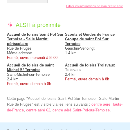
Éditer les informations de mon centre aéré
ALSH à proximité
Accueil de loisirs Saint Pol Sur
Scouts et Guides de France
Ternoise - Salle Martin:
Groupe de saint Pol Sur
périscolaire
Ternoise
Rue de Fruges
Gauchin-Verloingt
Même adresse
1.4 km
Fermé, ouvre mercredi à 8h00
Accueil de loisirs de saint
Accueil de loisirs Troisvaux
Michel S/ Ternoise
Troisvaux
Saint-Michel-sur-Ternoise
2.4 km
2.4 km
Fermé, ouvre demain à 8h
Fermé, ouvre demain à 8h
Cette page "Accueil de loisirs Saint Pol Sur Ternoise - Salle Martin
Rue de Fruges" est visible via les liens suivants :
centre aéré Hauts-
de-France
,
centre aéré 62
,
centre aéré Saint-Pol-sur-Ternoise
.