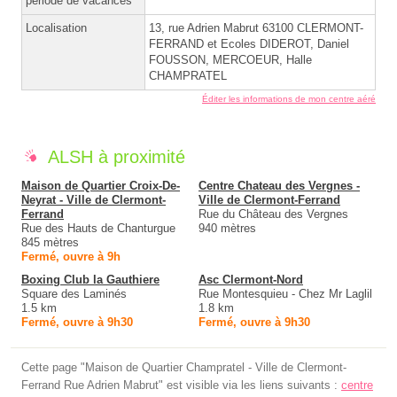
période de vacances
Localisation
13, rue Adrien Mabrut 63100 CLERMONT-
FERRAND et Ecoles DIDEROT, Daniel
FOUSSON, MERCOEUR, Halle
CHAMPRATEL
Éditer les informations de mon centre aéré
ALSH à proximité
Maison de Quartier Croix-De-
Centre Chateau des Vergnes -
Neyrat - Ville de Clermont-
Ville de Clermont-Ferrand
Ferrand
Rue du Château des Vergnes
Rue des Hauts de Chanturgue
940 mètres
845 mètres
Fermé, ouvre à 9h
Boxing Club la Gauthiere
Asc Clermont-Nord
Square des Laminés
Rue Montesquieu - Chez Mr Laglil
1.5 km
1.8 km
Fermé, ouvre à 9h30
Fermé, ouvre à 9h30
Cette page "Maison de Quartier Champratel - Ville de Clermont-
Ferrand Rue Adrien Mabrut" est visible via les liens suivants :
centre