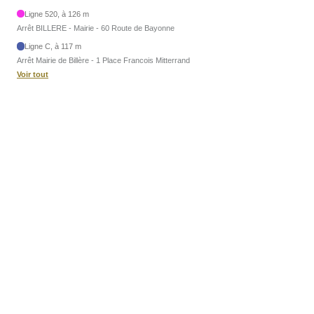
Ligne 520, à 126 m
Arrêt BILLERE - Mairie - 60 Route de Bayonne
Ligne C, à 117 m
Arrêt Mairie de Billère - 1 Place Francois Mitterrand
Voir tout