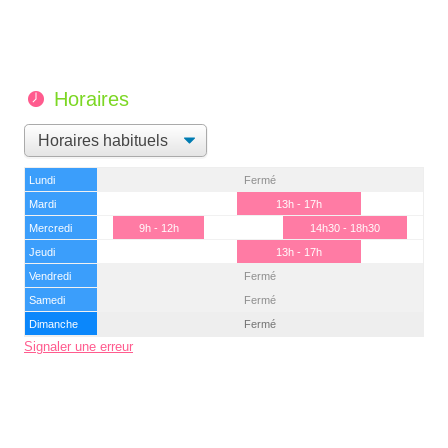
Horaires
Lundi
Fermé
Mardi
13h - 17h
Mercredi
9h - 12h
14h30 - 18h30
Jeudi
13h - 17h
Vendredi
Fermé
Samedi
Fermé
Dimanche
Fermé
Signaler une erreur