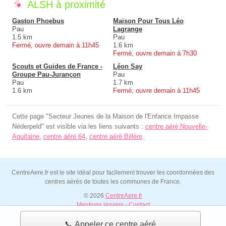
ALSH à proximité
Gaston Phoebus
Maison Pour Tous Léo
Pau
Lagrange
1.5 km
Pau
Fermé, ouvre demain à 11h45
1.6 km
Fermé, ouvre demain à 7h30
Scouts et Guides de France -
Léon Say
Groupe Pau-Jurançon
Pau
Pau
1.7 km
1.6 km
Fermé, ouvre demain à 11h45
Cette page "Secteur Jeunes de la Maison de l'Enfance Impasse
Néderpeld" est visible via les liens suivants :
centre aéré Nouvelle-
Aquitaine
,
centre aéré 64
,
centre aéré Billère
.
CentreAere.fr est le site idéal pour facilement trouver les coordonnées des
centres aérés de toutes les communes de France.
© 2026
CentreAere.fr
Mentions légales
-
Contact
📞 Appeler ce centre aéré