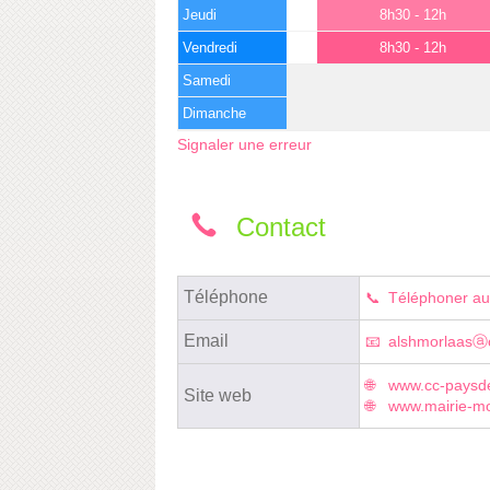
Jeudi
8h30 - 12h
Vendredi
8h30 - 12h
Samedi
Dimanche
Signaler une erreur
Contact
Téléphone
Téléphoner au
Email
alshmorlaasⓐo
www.cc-paysde
Site web
www.mairie-mo