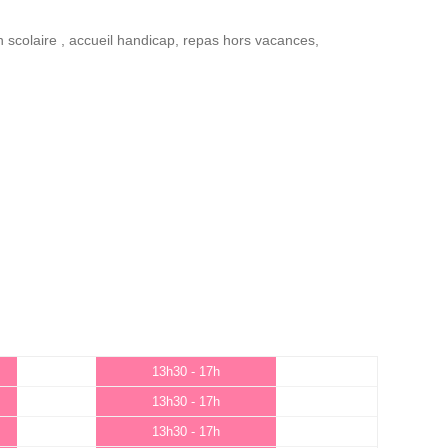
n scolaire
,
accueil handicap
,
repas hors vacances
,
13h30 - 17h
13h30 - 17h
13h30 - 17h