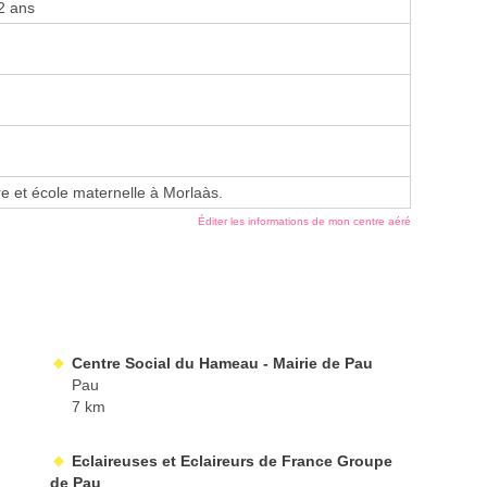
2 ans
re et école maternelle à Morlaàs.
Éditer les informations de mon centre aéré
Centre Social du Hameau - Mairie de Pau
Pau
7 km
Eclaireuses et Eclaireurs de France Groupe
de Pau