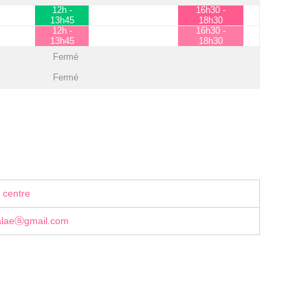
12h -
16h30 -
13h45
18h30
12h -
16h30 -
13h45
18h30
Fermé
Fermé
 centre
alaeⓐgmail.com