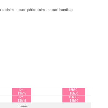
n scolaire
,
accueil périscolaire
,
accueil handicap
,
12h -
16h30 -
13h45
18h30
12h -
16h30 -
13h45
18h30
Fermé