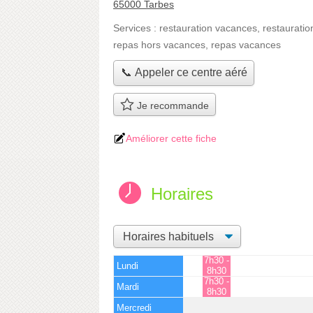
65000 Tarbes
Services :
restauration vacances
,
restauratio
repas hors vacances
,
repas vacances
📞 Appeler ce centre aéré
Je recommande
Améliorer cette fiche
Horaires
7h30 -
Lundi
8h30
7h30 -
Mardi
8h30
Mercredi