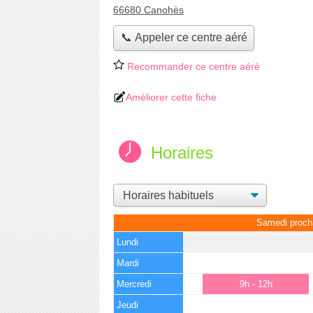
66680 Canohès
📞 Appeler ce centre aéré
Recommander ce centre aéré
Améliorer cette fiche
Horaires
Samedi proch
Lundi
Mardi
Mercredi
9h - 12h
Jeudi