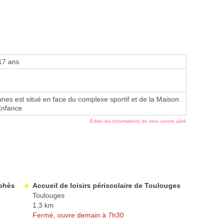
17 ans
nes est situé en face du complexe sportif et de la Maison
 Enfance
Éditer les informations de mon centre aéré
nohès
Accueil de loisirs périscolaire de Toulouges
Toulouges
1.3 km
Fermé, ouvre demain à 7h30