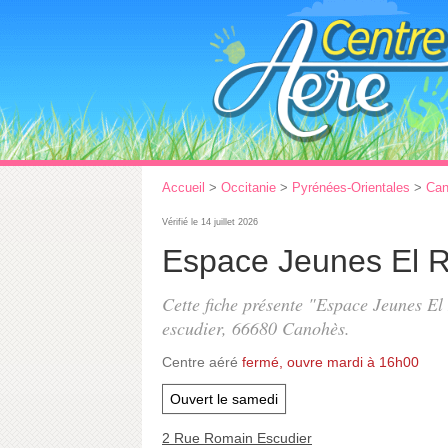
Accueil
>
Occitanie
>
Pyrénées-Orientales
>
Can
Vérifié le 14 juillet 2026
Espace Jeunes El 
Cette fiche présente "Espace Jeunes El
escudier
, 66680 Canohès.
Centre aéré
fermé, ouvre mardi à 16h00
Ouvert le samedi
2 Rue Romain Escudier