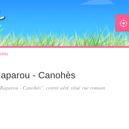
ohès
Raparou - Canohès
 Raparou - Canohès", centre aéré situé
rue romain