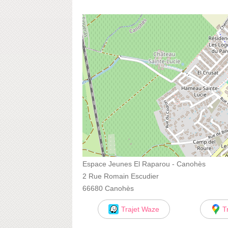
Espace Jeunes El Raparou - Canohès
2 Rue Romain Escudier
66680 Canohès
Trajet Waze
T