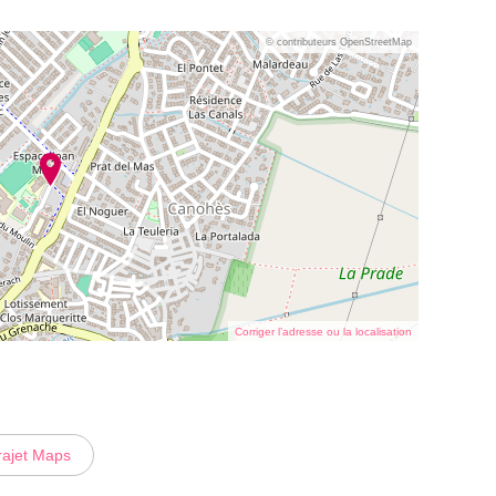
© contributeurs OpenStreetMap
Corriger l’adresse ou la localisation
rajet Maps