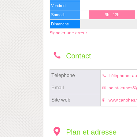
Vendredi
Samedi
9h - 12h
Dimanche
Signaler une erreur
Contact
Téléphone
Téléphoner au
Email
point-jeunes3
Site web
www.canohes.f
Plan et adresse