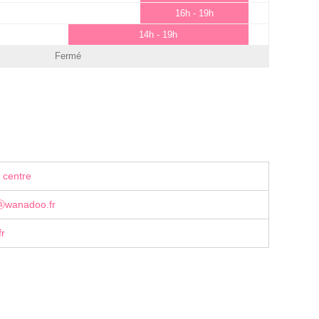
16h - 19h
14h - 19h
Fermé
 centre
ⓐwanadoo.fr
r