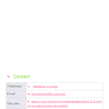
Contact
Téléphone
Téléphoner au centre
Email
secretariat.pejⓐcc-acvi.com
www.cc-acvi.com/vivre-et-habiter/famille/enfance-3-11-ans/l
Site web
es-accueils-de-loisirs-du-territoire/