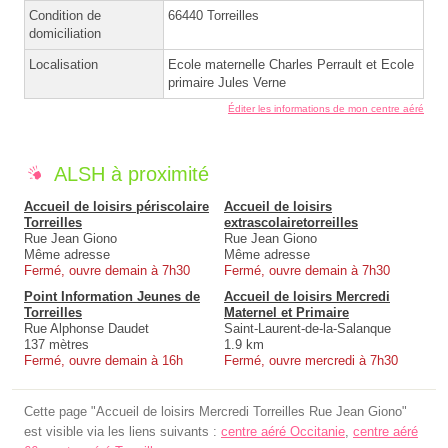
Condition de
66440 Torreilles
domiciliation
Localisation
Ecole maternelle Charles Perrault et Ecole
primaire Jules Verne
Éditer les informations de mon centre aéré
ALSH à proximité
Accueil de loisirs périscolaire
Accueil de loisirs
Torreilles
extrascolairetorreilles
Rue Jean Giono
Rue Jean Giono
Même adresse
Même adresse
Fermé, ouvre demain à 7h30
Fermé, ouvre demain à 7h30
Point Information Jeunes de
Accueil de loisirs Mercredi
Torreilles
Maternel et Primaire
Rue Alphonse Daudet
Saint-Laurent-de-la-Salanque
137 mètres
1.9 km
Fermé, ouvre demain à 16h
Fermé, ouvre mercredi à 7h30
Cette page "Accueil de loisirs Mercredi Torreilles Rue Jean Giono"
est visible via les liens suivants :
centre aéré Occitanie
,
centre aéré