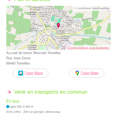
© contributeurs OpenStreetMap
Corriger l’adresse ou la localisation
Accueil de loisirs Mercredi Torreilles
Rue Jean Giono
66440 Torreilles
Trajet Waze
Trajet Maps
Venir en transports en commun
En bus
Ligne 208, à 242 m
Arrêt Joffre - 209 rue georges clémenceau