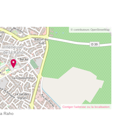
© contributeurs OpenStreetMap
Corriger l’adresse ou la localisation
 la Raho