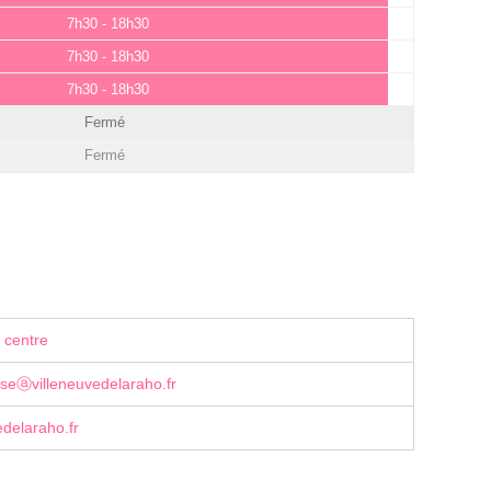
7h30 - 18h30
7h30 - 18h30
7h30 - 18h30
Fermé
Fermé
 centre
seⓐvilleneuvedelaraho.fr
delaraho.fr