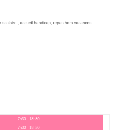
n scolaire
,
accueil handicap
,
repas hors vacances
,
7h30 - 18h30
7h30 - 18h30