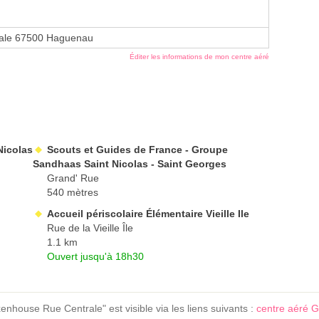
rale 67500 Haguenau
Éditer les informations de mon centre aéré
Nicolas
Scouts et Guides de France - Groupe
Sandhaas Saint Nicolas - Saint Georges
Grand' Rue
540 mètres
Accueil périscolaire Élémentaire Vieille Ile
Rue de la Vieille Île
1.1 km
Ouvert jusqu'à 18h30
enhouse Rue Centrale" est visible via les liens suivants :
centre aéré G