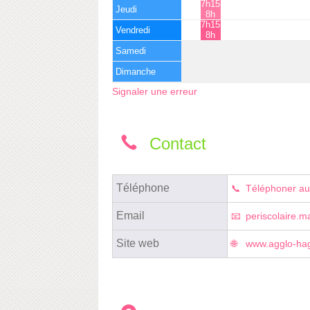
7h15 -
Jeudi
8h
7h15 -
Vendredi
8h
Samedi
Dimanche
Signaler une erreur
Contact
Téléphone
Téléphoner au
Email
periscolaire.
Site web
www.agglo-hagu