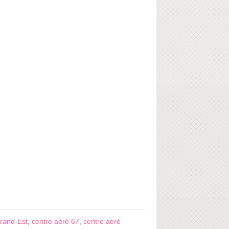
rand-Est
,
centre aéré 67
,
centre aéré