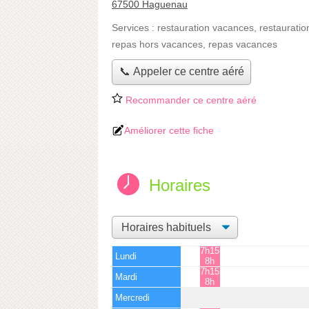
67500 Haguenau
Services :
restauration vacances
,
restauratio
repas hors vacances
,
repas vacances
📞 Appeler ce centre aéré
Recommander ce centre aéré
Améliorer cette fiche
Horaires
7h15 -
Lundi
8h
7h15 -
Mardi
8h
Mercredi