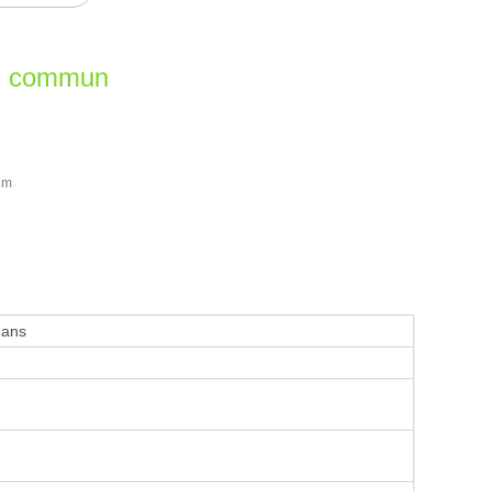
en commun
im
 ans