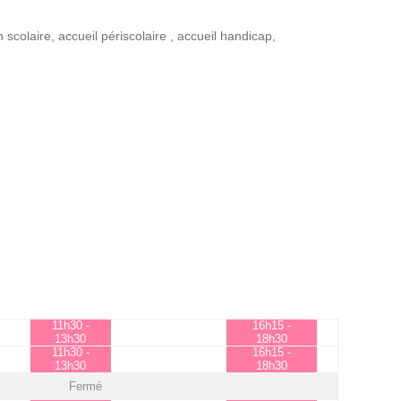
n scolaire
,
accueil périscolaire
,
accueil handicap
,
11h30 -
16h15 -
13h30
18h30
11h30 -
16h15 -
13h30
18h30
Fermé