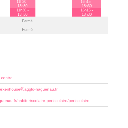
11h30 -
16h15 -
13h30
18h30
11h30 -
16h15 -
13h30
18h30
Fermé
Fermé
 centre
marxenhouseⓐagglo-haguenau.fr
enau.fr/habiter/scolaire-periscolaire/periscolaire