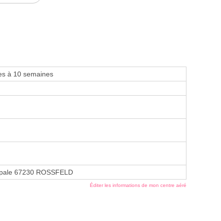
es à 10 semaines
cipale 67230 ROSSFELD
Éditer les informations de mon centre aéré