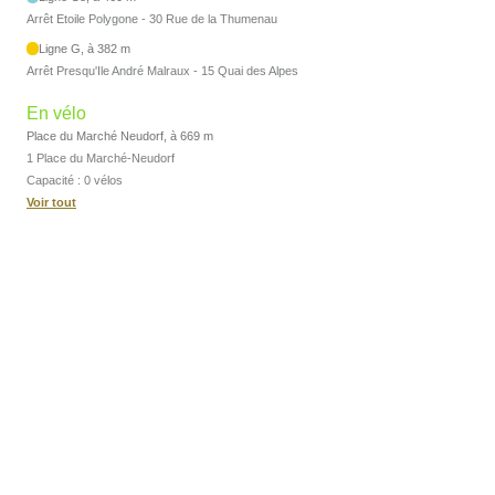
Arrêt Etoile Polygone - 30 Rue de la Thumenau
Ligne G, à 382 m
Arrêt Presqu'Ile André Malraux - 15 Quai des Alpes
En vélo
Place du Marché Neudorf, à 669 m
1 Place du Marché-Neudorf
Capacité : 0 vélos
Voir tout