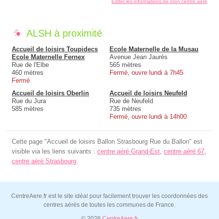
Éditer les informations de mon centre aéré
ALSH à proximité
Accueil de loisirs Toupidecs
Ecole Maternelle de la Musau
Ecole Maternelle Fernex
Avenue Jean Jaurès
Rue de l'Elbe
565 mètres
460 mètres
Fermé, ouvre lundi à 7h45
Fermé
Accueil de loisirs Oberlin
Accueil de loisirs Neufeld
Rue du Jura
Rue de Neufeld
585 mètres
735 mètres
Fermé, ouvre lundi à 14h00
Cette page "Accueil de loisirs Ballon Strasbourg Rue du Ballon" est
visible via les liens suivants :
centre aéré Grand-Est
,
centre aéré 67
,
centre aéré Strasbourg
.
CentreAere.fr est le site idéal pour facilement trouver les coordonnées des
centres aérés de toutes les communes de France.
© 2026
CentreAere.fr