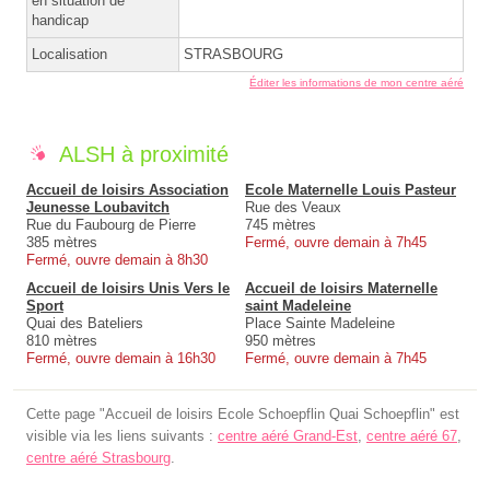
en situation de
handicap
Localisation
STRASBOURG
Éditer les informations de mon centre aéré
ALSH à proximité
Accueil de loisirs Association
Ecole Maternelle Louis Pasteur
Jeunesse Loubavitch
Rue des Veaux
Rue du Faubourg de Pierre
745 mètres
385 mètres
Fermé, ouvre demain à 7h45
Fermé, ouvre demain à 8h30
Accueil de loisirs Unis Vers le
Accueil de loisirs Maternelle
Sport
saint Madeleine
Quai des Bateliers
Place Sainte Madeleine
810 mètres
950 mètres
Fermé, ouvre demain à 16h30
Fermé, ouvre demain à 7h45
Cette page "Accueil de loisirs Ecole Schoepflin Quai Schoepflin" est
visible via les liens suivants :
centre aéré Grand-Est
,
centre aéré 67
,
centre aéré Strasbourg
.