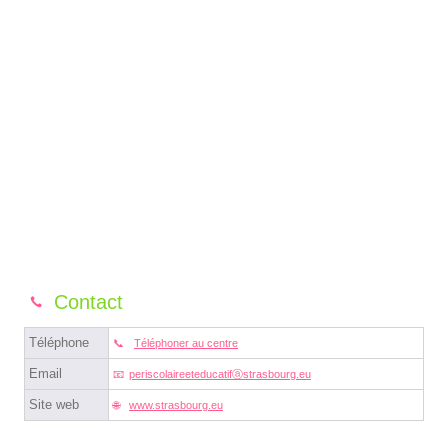
Contact
Téléphone
Téléphoner au centre
Email
periscolaireeteducatifⓐstrasbourg.eu
Site web
www.strasbourg.eu