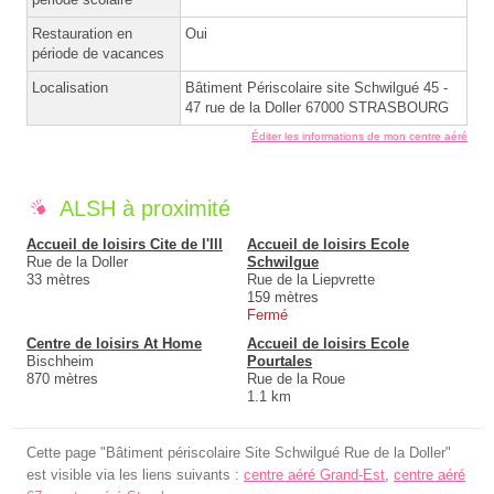
Restauration en
Oui
période de vacances
Localisation
Bâtiment Périscolaire site Schwilgué 45 -
47 rue de la Doller 67000 STRASBOURG
Éditer les informations de mon centre aéré
ALSH à proximité
Accueil de loisirs Cite de l'Ill
Accueil de loisirs Ecole
Rue de la Doller
Schwilgue
33 mètres
Rue de la Liepvrette
159 mètres
Fermé
Centre de loisirs At Home
Accueil de loisirs Ecole
Bischheim
Pourtales
870 mètres
Rue de la Roue
1.1 km
Cette page "Bâtiment périscolaire Site Schwilgué Rue de la Doller"
est visible via les liens suivants :
centre aéré Grand-Est
,
centre aéré