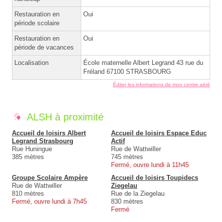
Restauration en
Oui
période scolaire
Restauration en
Oui
période de vacances
Localisation
École maternelle Albert Legrand 43 rue du
Fréland 67100 STRASBOURG
Éditer les informations de mon centre aéré
ALSH à proximité
Accueil de loisirs Albert
Accueil de loisirs Espace Educ
Legrand Strasbourg
Actif
Rue Huningue
Rue de Wattwiller
385 mètres
745 mètres
Fermé, ouvre lundi à 11h45
Groupe Scolaire Ampère
Accueil de loisirs Toupidecs
Rue de Wattwiller
Ziegelau
810 mètres
Rue de la Ziegelau
Fermé, ouvre lundi à 7h45
830 mètres
Fermé