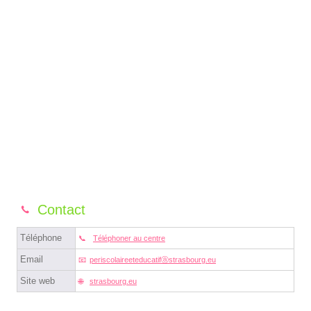
Contact
Téléphone
Téléphoner au centre
Email
periscolaireeteducatifⓐstrasbourg.eu
Site web
strasbourg.eu