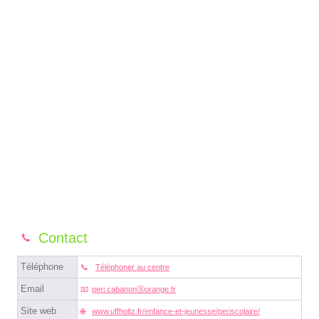
Contact
Téléphone
Téléphoner au centre
Email
peri.cabanonⓐorange.fr
Site web
www.uffholtz.fr/enfance-et-jeunesse/periscolaire/