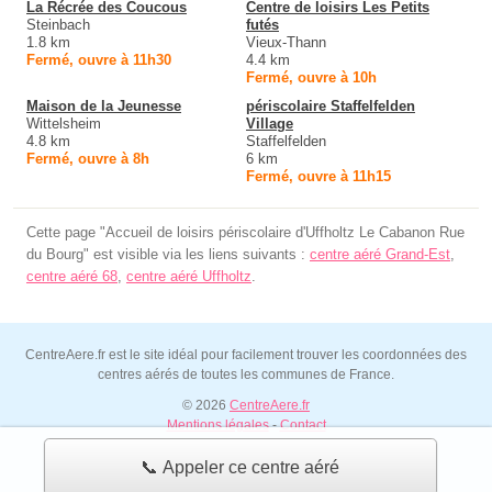
La Récrée des Coucous
Centre de loisirs Les Petits
Steinbach
futés
1.8 km
Vieux-Thann
Fermé, ouvre à 11h30
4.4 km
Fermé, ouvre à 10h
Maison de la Jeunesse
périscolaire Staffelfelden
Wittelsheim
Village
4.8 km
Staffelfelden
Fermé, ouvre à 8h
6 km
Fermé, ouvre à 11h15
Cette page "Accueil de loisirs périscolaire d'Uffholtz Le Cabanon Rue
du Bourg" est visible via les liens suivants :
centre aéré Grand-Est
,
centre aéré 68
,
centre aéré Uffholtz
.
CentreAere.fr est le site idéal pour facilement trouver les coordonnées des
centres aérés de toutes les communes de France.
© 2026
CentreAere.fr
Mentions légales
-
Contact
📞 Appeler ce centre aéré