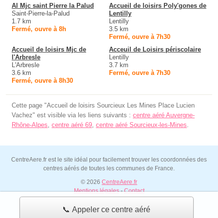
Al Mjc saint Pierre la Palud
Accueil de loisirs Poly'gones de
Saint-Pierre-la-Palud
Lentilly
1.7 km
Lentilly
Fermé, ouvre à 8h
3.5 km
Fermé, ouvre à 7h30
Accueil de loisirs Mjc de
Acceuil de Loisirs périscolaire
l'Arbresle
Lentilly
L'Arbresle
3.7 km
3.6 km
Fermé, ouvre à 7h30
Fermé, ouvre à 8h30
Cette page "Accueil de loisirs Sourcieux Les Mines Place Lucien
Vachez" est visible via les liens suivants :
centre aéré Auvergne-
Rhône-Alpes
,
centre aéré 69
,
centre aéré Sourcieux-les-Mines
.
CentreAere.fr est le site idéal pour facilement trouver les coordonnées des
centres aérés de toutes les communes de France.
© 2026
CentreAere.fr
Mentions légales
-
Contact
📞 Appeler ce centre aéré