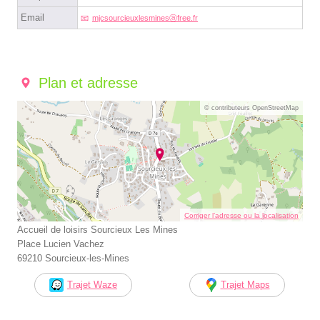
Email
mjcsourcieuxlesminesⓐfree.fr
Plan et adresse
© contributeurs OpenStreetMap
Corriger l’adresse ou la localisation
Accueil de loisirs Sourcieux Les Mines
Place Lucien Vachez
69210 Sourcieux-les-Mines
Trajet Waze
Trajet Maps