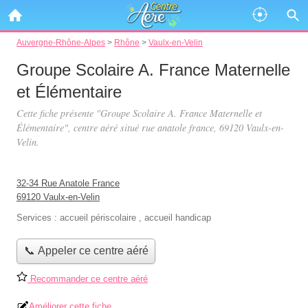
Auvergne-Rhône-Alpes
>
Rhône
>
Vaulx-en-Velin
Groupe Scolaire A. France Maternelle
et Élémentaire
Cette fiche présente "Groupe Scolaire A. France Maternelle et
Élémentaire", centre aéré situé
rue anatole france
, 69120 Vaulx-en-
Velin.
32-34 Rue Anatole France
69120 Vaulx-en-Velin
Services :
accueil périscolaire
,
accueil handicap
📞 Appeler ce centre aéré
Recommander ce centre aéré
Améliorer cette fiche