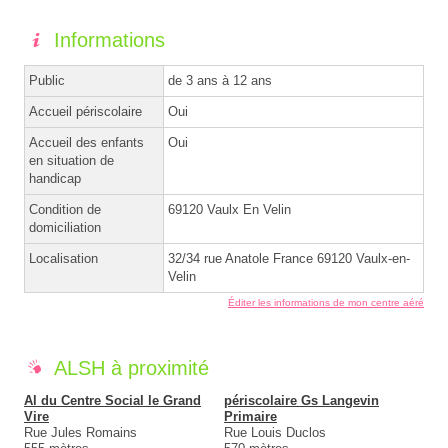
Informations
Public
de 3 ans à 12 ans
Accueil périscolaire
Oui
Accueil des enfants
Oui
en situation de
handicap
Condition de
69120 Vaulx En Velin
domiciliation
Localisation
32/34 rue Anatole France 69120 Vaulx-en-
Velin
Éditer les informations de mon centre aéré
ALSH à proximité
Al du Centre Social le Grand
périscolaire Gs Langevin
Vire
Primaire
Rue Jules Romains
Rue Louis Duclos