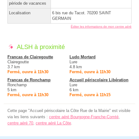
période de vacances
Localisation
6 bis rue du Tacot. 70200 SAINT
GERMAIN
Éditer les informations de mon centre aéré
ALSH à proximité
Francas de Clairegoutte
Ludo Mortard
Clairegoutte
Lure
3.7 km
4.8 km
Fermé, ouvre à 11h30
Fermé, ouvre à 11h30
Francas de Ronchamp
Accueil périscolaire Libération
Ronchamp
Lure
5 km
6 km
Fermé, ouvre à 11h30
Fermé, ouvre à 11h15
Cette page "Accueil périscolaire la Côte Rue de la Mairie" est visible
via les liens suivants :
centre aéré Bourgogne-Franche-Comté
,
centre aéré 70
,
centre aéré La Côte
.