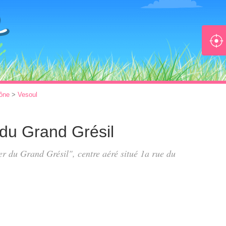
ône
>
Vesoul
 du Grand Grésil
er du Grand Grésil", centre aéré situé
1a rue du