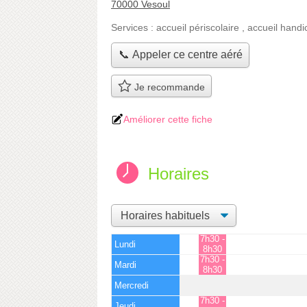
70000 Vesoul
Services :
accueil périscolaire
,
accueil handi
📞 Appeler ce centre aéré
Je recommande
Améliorer cette fiche
Horaires
7h30 -
Lundi
8h30
7h30 -
Mardi
8h30
Mercredi
7h30 -
Jeudi