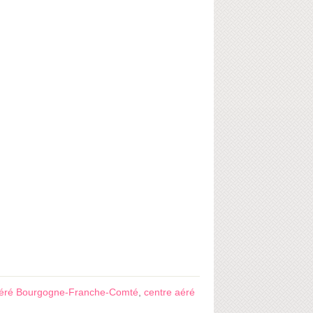
aéré Bourgogne-Franche-Comté
,
centre aéré