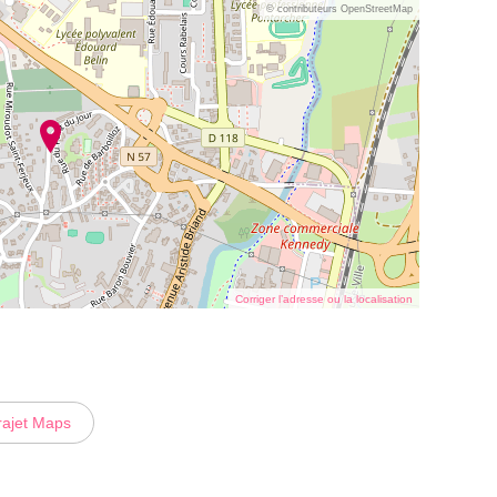
© contributeurs OpenStreetMap
Corriger l’adresse ou la localisation
rajet Maps