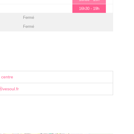
16h30 - 19h
Fermé
Fermé
 centre
ⓐvesoul.fr