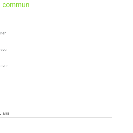
en commun
rier
levon
levon
1 ans