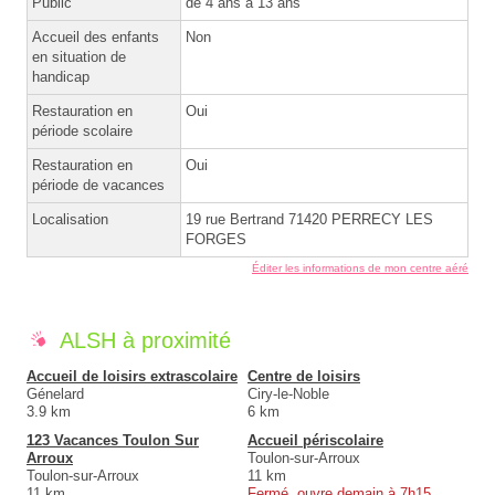
Public
de 4 ans à 13 ans
Accueil des enfants
Non
en situation de
handicap
Restauration en
Oui
période scolaire
Restauration en
Oui
période de vacances
Localisation
19 rue Bertrand 71420 PERRECY LES
FORGES
Éditer les informations de mon centre aéré
ALSH à proximité
Accueil de loisirs extrascolaire
Centre de loisirs
Génelard
Ciry-le-Noble
3.9 km
6 km
123 Vacances Toulon Sur
Accueil périscolaire
Arroux
Toulon-sur-Arroux
Toulon-sur-Arroux
11 km
11 km
Fermé, ouvre demain à 7h15