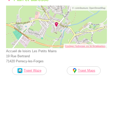
© contributeurs OpenStreetMap
Corriger l’adresse ou la localisation
Accueil de loisirs Les Petits Mains
19 Rue Bertrand
71420 Perrecy-les-Forges
Trajet Waze
Trajet Maps