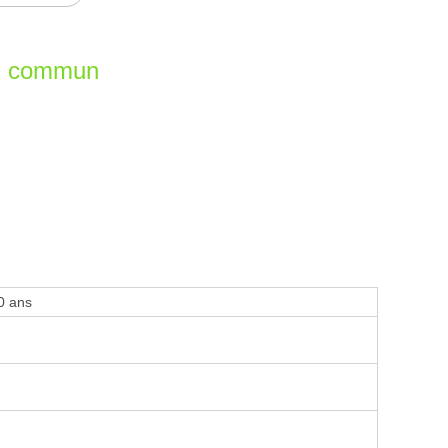
en commun
0 ans