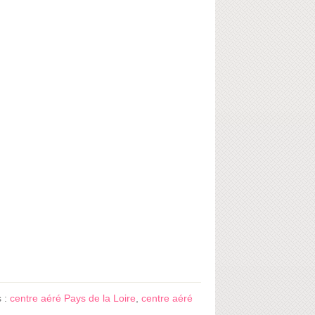
s :
centre aéré Pays de la Loire
,
centre aéré