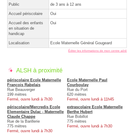
Public
de 3 ans à 12 ans
Accueil périscolaire
Oui
Accueil des enfants
Oui
en situation de
handicap
Localisation
Ecole Maternelle Général Gougeard
Éditer les informations de mon centre aéré
ALSH à proximité
périscolaire Ecole Maternelle
Ecole Maternelle Paul
François Rabelais
Courboulay
Rue Beauverger
Rue du Port
199 mètres
620 mètres
Fermé, ouvre lundi à 7h30
Fermé, ouvre lundi à 11h45
périscolaire/Mercredis Ecole
extrascolaire Ecole Maternelle
Elementaire Dulac - Maternelle
Berthe Hubert
Claude Chappe
Rue Bobillot
Rue de la Barillerie
775 mètres
775 mètres
Fermé, ouvre lundi à 7h30
Fermé, ouvre lundi à 7h30