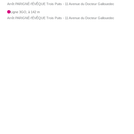
Arrêt PARIGNÉ-l'ÉVÊQUE Trois Puits - 11 Avenue du Docteur Gallouedec
Ligne 3GO, à 142 m
Arrêt PARIGNÉ-l'ÉVÊQUE Trois Puits - 11 Avenue du Docteur Gallouedec