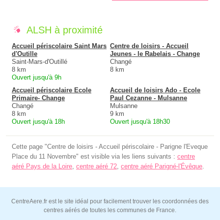
ALSH à proximité
Accueil périscolaire Saint Mars
Centre de loisirs - Accueil
d'Outille
Jeunes - le Rabelais - Change
Saint-Mars-d'Outillé
Changé
8 km
8 km
Ouvert jusqu'à 9h
Accueil périscolaire Ecole
Accueil de loisirs Ado - Ecole
Primaire- Change
Paul Cezanne - Mulsanne
Changé
Mulsanne
8 km
9 km
Ouvert jusqu'à 18h
Ouvert jusqu'à 18h30
Cette page "Centre de loisirs - Accueil périscolaire - Parigne l'Eveque
Place du 11 Novembre" est visible via les liens suivants :
centre
aéré Pays de la Loire
,
centre aéré 72
,
centre aéré Parigné-l'Évêque
.
CentreAere.fr est le site idéal pour facilement trouver les coordonnées des
centres aérés de toutes les communes de France.