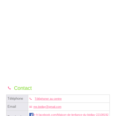
Contact
Téléphone
Téléphoner au centre
Email
me.biollayⓐgmail.com
fr-fr.facebook.com/Maison-de-lenfance-du-biollay-22108192