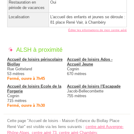
Restauration en
Oui
période de vacances
Localisation
L'accueil des enfants et jeunes se déroule :
81 place René Vair, à Chambéry
Éditer les informations de mon centre aéré
ALSH à proximité
Accueil de loisirs périscolaire
Accueil de loisirs Ados -
Biollay
Accueil Jeune
Rue Gotteland
Cognin
53 mètres
670 mètres
Fermé, ouvre à 7h45
Accueil de loisirs Ecole de la
Accueil de loisirs l'Escapade
Forgerie
Jacob-Bellecombette
Cognin
755 mètres
715 mètres
Fermé, ouvre à 7h30
Cette page "Accueil de loisirs - Maison Enfance du Biollay Place
René Vair" est visible via les liens suivants :
centre aéré Auvergne-
Rhône-Alpes
,
centre aéré 73
,
centre aéré Chambéry
.