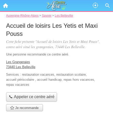
Auvergne-Rhône-Alpes
>
Savoie
>
Les Belleville
Accueil de loisirs Les Yetis et Maxi
Pouss
Cette fiche présente "Accueil de loisirs Les Yetis et Maxi Pouss",
centre aéré situé
les grangeraies
, 73440 Les Belleville.
Une personne
recommande
ce centre aéré.
Les Grangeraies
73440 Les Belleville
Services :
restauration vacances
,
restauration scolaire
,
accueil périscolaire
,
accueil handicap
,
repas hors vacances
,
repas vacances
📞 Appeler ce centre aéré
Je recommande