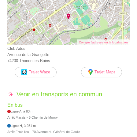
Corriger l’adresse ou la localisation
Club Ados
Avenue de la Grangette
74200 Thonon-les-Bains
Trajet Waze
Trajet Maps
Venir en transports en commun
En bus
Ligne A, à 83 m
Arrêt Marais - 5 Chemin de Morcy
Ligne H, à 251 m
Arrêt Froid lieu - 70 Avenue du Général de Gaulle