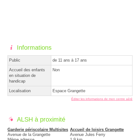
Informations
Public
de 11 ans à 17 ans
Accueil des enfants
Non
en situation de
handicap
Localisation
Espace Grangette
Éditer les informations de mon centre aéré
ALSH à proximité
Garderie périscolaire Multisites
Accueil de loisirs Grangette
Avenue de la Grangette
Avenue Jules Ferry
Même adresse
1.9 km