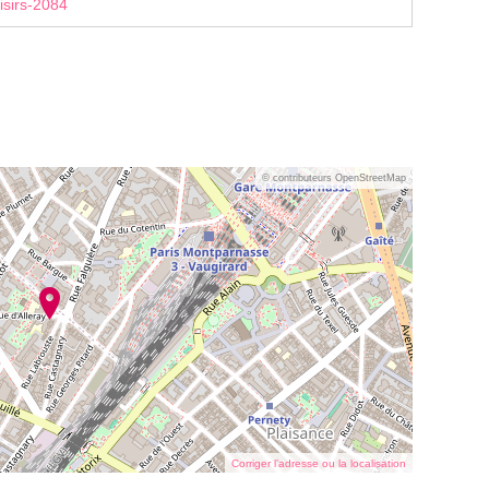
isirs-2084
© contributeurs OpenStreetMap
Corriger l’adresse ou la localisation