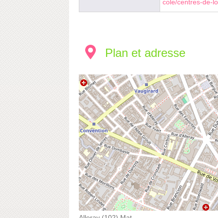
cole/centres-de-lo
Plan et adresse
Alleray (102) Mat