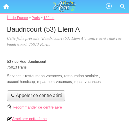
Île-de-France
>
Paris
>
13ème
Baudricourt (53) Elem A
Cette fiche présente "Baudricourt (53) Elem A", centre aéré situé
rue
baudricourt
, 75013 Paris.
53 / 55 Rue Baudricourt
75013 Paris
Services :
restauration vacances
,
restauration scolaire
,
accueil handicap
,
repas hors vacances
,
repas vacances
📞 Appeler ce centre aéré
Recommander ce centre aéré
Améliorer cette fiche