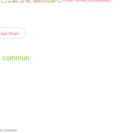
Corriger l’adresse ou la localisation
rajet Maps
en commun
al Lemoine