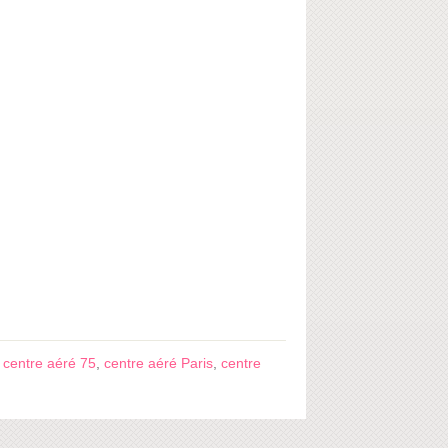
,
centre aéré 75
,
centre aéré Paris
,
centre