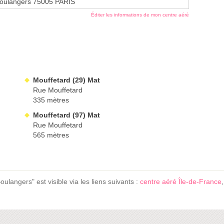
Boulangers 75005 PARIS
Éditer les informations de mon centre aéré
Mouffetard (29) Mat
Rue Mouffetard
335 mètres
Mouffetard (97) Mat
Rue Mouffetard
565 mètres
langers" est visible via les liens suivants :
centre aéré Île-de-France