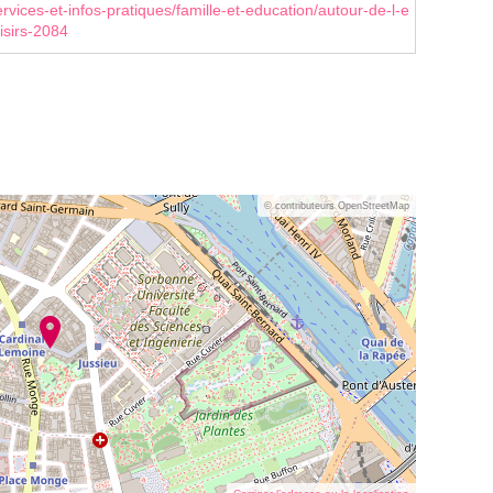
rvices-et-infos-pratiques/famille-et-education/autour-de-l-e
isirs-2084
© contributeurs OpenStreetMap