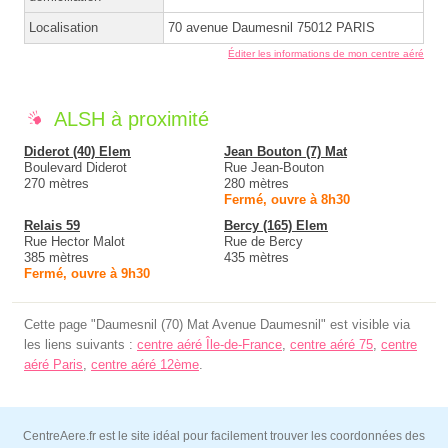
Localisation
70 avenue Daumesnil 75012 PARIS
Éditer les informations de mon centre aéré
ALSH à proximité
Diderot (40) Elem
Jean Bouton (7) Mat
Boulevard Diderot
Rue Jean-Bouton
270 mètres
280 mètres
Fermé, ouvre à 8h30
Relais 59
Bercy (165) Elem
Rue Hector Malot
Rue de Bercy
385 mètres
435 mètres
Fermé, ouvre à 9h30
Cette page "Daumesnil (70) Mat Avenue Daumesnil" est visible via
les liens suivants :
centre aéré Île-de-France
,
centre aéré 75
,
centre
aéré Paris
,
centre aéré 12ème
.
CentreAere.fr est le site idéal pour facilement trouver les coordonnées des