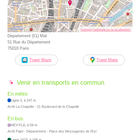
Corriger l’adresse ou la localisation
Departement (51) Mat
51 Rue du Département
75018 Paris
Trajet Waze
Trajet Maps
Venir en transports en commun
En métro
Ligne 2, à 247 m
Arrêt La Chapelle - 31 Boulevard de la Chapelle
En bus
NEY-FLA, à 59 m
Arrêt Pajol - Département - Place des Messageries de l'Est
Ligne 2423, à 165 m