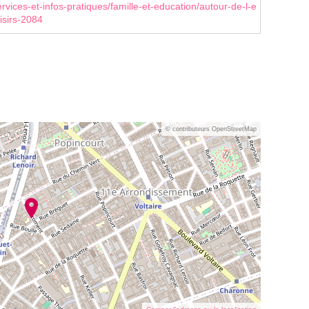
rvices-et-infos-pratiques/famille-et-education/autour-de-l-e
isirs-2084
© contributeurs OpenStreetMap