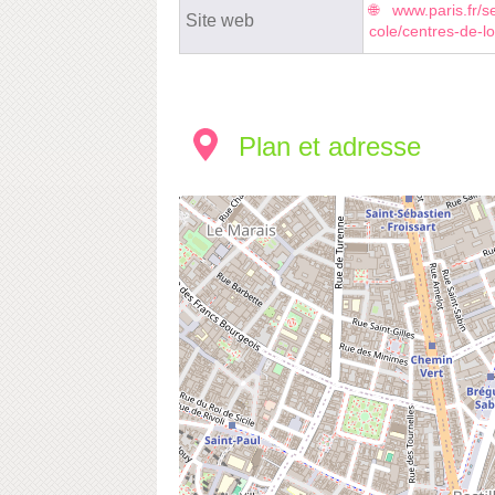
www.paris.fr/se
Site web
cole/centres-de-lo
Plan et adresse