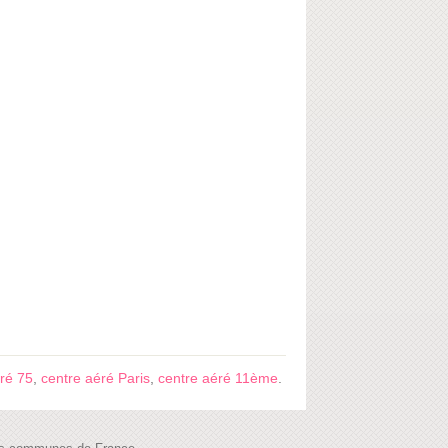
ré 75
,
centre aéré Paris
,
centre aéré 11ème
.