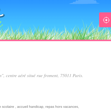
m", centre aéré situé
rue froment
, 75011 Paris.
n scolaire
,
accueil handicap
,
repas hors vacances
,