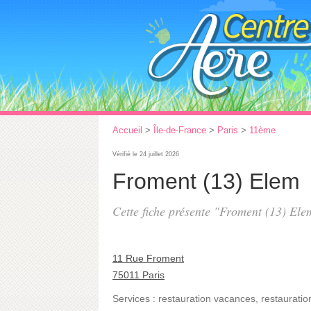
Accueil
>
Île-de-France
>
Paris
>
11ème
Vérifié le 24 juillet 2026
Froment (13) Elem
Cette fiche présente "Froment (13) Ele
11 Rue Froment
75011 Paris
Services :
restauration vacances
,
restauratio