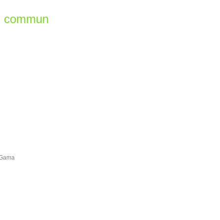
en commun
e Gama