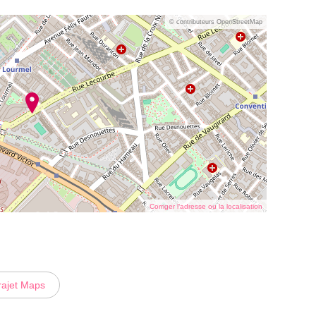
© contributeurs OpenStreetMap
Corriger l’adresse ou la localisation
rajet Maps