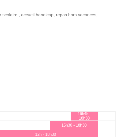
n scolaire
,
accueil handicap
,
repas hors vacances
,
16h45 -
18h30
15h30 - 18h30
12h - 18h30