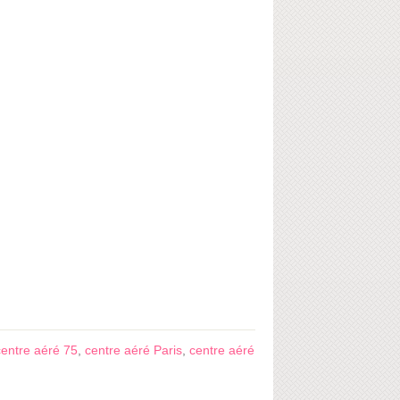
centre aéré 75
,
centre aéré Paris
,
centre aéré