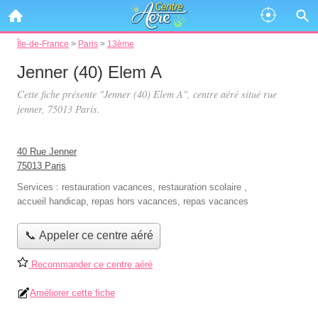
Île-de-France
>
Paris
>
13ème
Jenner (40) Elem A
Cette fiche présente "Jenner (40) Elem A", centre aéré situé
rue
jenner
, 75013 Paris.
40 Rue Jenner
75013 Paris
Services :
restauration vacances
,
restauration scolaire
,
accueil handicap
,
repas hors vacances
,
repas vacances
📞 Appeler ce centre aéré
Recommander ce centre aéré
Améliorer cette fiche