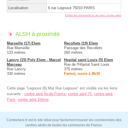
Localisation
6 rue Legouvé 75010 PARIS
Éditer les informations de mon centre aéré
ALSH à proximité
Marseille (17) Elem
Recollets (19) Elem
Rue Marseille
Passage des Recollets
133 mètres
260 mètres
Lancry (15) Poly Elem - Marcel
Hopital saint Louis (5) Elem
Marceau
Rue de l'Hôpital Saint Louis
Rue Lancry
375 mètres
330 mètres
Fermé, ouvre à 8h30
Cette page "Legouve (6) Mat Rue Legouve" est visible via les liens
suivants :
centre aéré Île-de-France
,
centre aéré 75
,
centre aéré
Paris
,
centre aéré 10ème
.
CentreAere.fr est le site idéal pour facilement trouver les coordonnées des
centres aérés de toutes les communes de France.