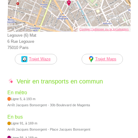
Corriger l’adresse ou la localisation
Legouve (6) Mat
6 Rue Legouve
75010 Paris
Trajet Waze
Trajet Maps
Venir en transports en commun
En métro
Ligne 5, à 193 m
Arrêt Jacques Bonsergent - 30b Boulevard de Magenta
En bus
Ligne 91, à 169 m
Arrêt Jacques Bonsergent - Place Jacques Bonsergent
Ligne 56, à 169 m