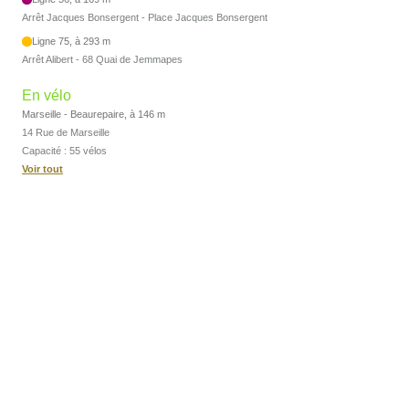
Arrêt Jacques Bonsergent - Place Jacques Bonsergent
Ligne 75, à 293 m
Arrêt Alibert - 68 Quai de Jemmapes
En vélo
Marseille - Beaurepaire, à 146 m
14 Rue de Marseille
Capacité : 55 vélos
Voir tout