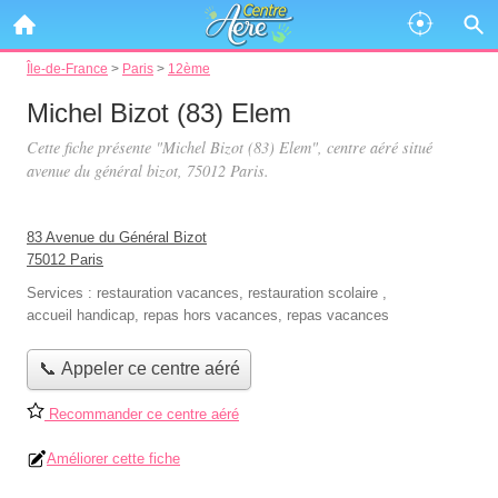
Île-de-France
>
Paris
>
12ème
Michel Bizot (83) Elem
Cette fiche présente "Michel Bizot (83) Elem", centre aéré situé
avenue du général bizot
, 75012 Paris.
83 Avenue du Général Bizot
75012 Paris
Services :
restauration vacances
,
restauration scolaire
,
accueil handicap
,
repas hors vacances
,
repas vacances
📞 Appeler ce centre aéré
Recommander ce centre aéré
Améliorer cette fiche