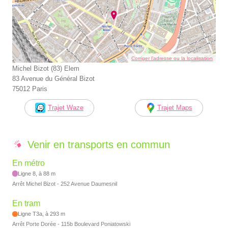
Corriger l’adresse ou la localisation
Michel Bizot (83) Elem
83 Avenue du Général Bizot
75012 Paris
Trajet Waze
Trajet Maps
Venir en transports en commun
En métro
Ligne 8, à 88 m
Arrêt Michel Bizot - 252 Avenue Daumesnil
En tram
Ligne T3a, à 293 m
Arrêt Porte Dorée - 115b Boulevard Poniatowski