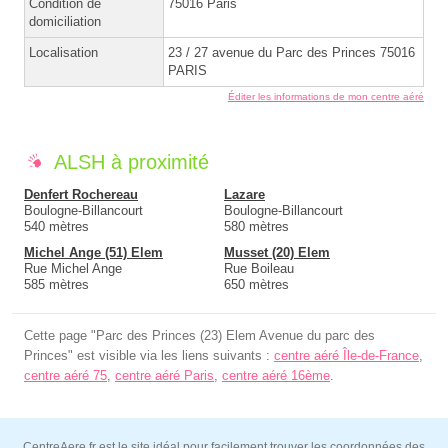
Condition de
75016 Paris
domiciliation
Localisation
23 / 27 avenue du Parc des Princes 75016
PARIS
Éditer les informations de mon centre aéré
ALSH à proximité
Denfert Rochereau
Lazare
Boulogne-Billancourt
Boulogne-Billancourt
540 mètres
580 mètres
Michel Ange (51) Elem
Musset (20) Elem
Rue Michel Ange
Rue Boileau
585 mètres
650 mètres
Cette page "Parc des Princes (23) Elem Avenue du parc des
Princes" est visible via les liens suivants :
centre aéré Île-de-France
,
centre aéré 75
,
centre aéré Paris
,
centre aéré 16ème
.
CentreAere.fr est le site idéal pour facilement trouver les coordonnées des