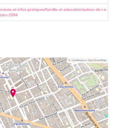
rvices-et-infos-pratiques/famille-et-education/autour-de-l-e
isirs-2084
© contributeurs OpenStreetMap