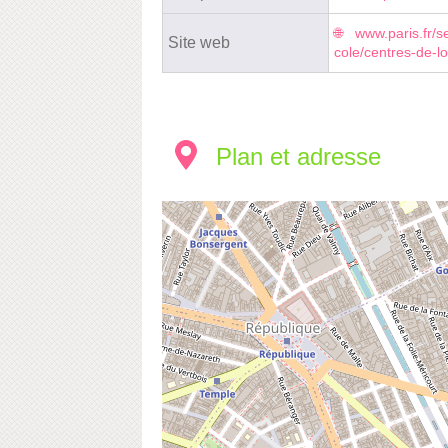
www.paris.fr/se
Site web
cole/centres-de-lo
Plan et adresse