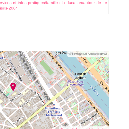
rvices-et-infos-pratiques/famille-et-education/autour-de-l-e
isirs-2084
© contributeurs OpenStreetMap