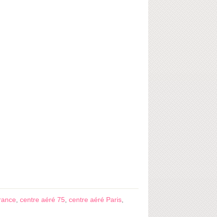
France
,
centre aéré 75
,
centre aéré Paris
,