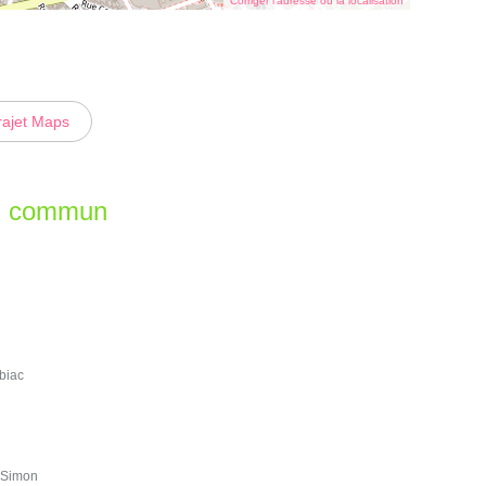
Corriger l’adresse ou la localisation
rajet Maps
en commun
lbiac
n Simon